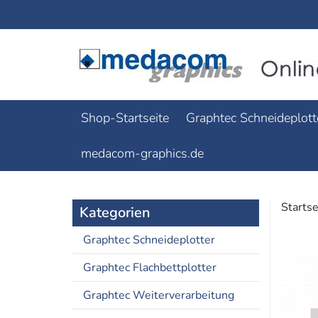
Shop-Startseite
Graphtec Schneideplott
medacom-graphics.de
Startse
Kategorien
Graphtec Schneideplotter
Graphtec Flachbettplotter
Graphtec Weiterverarbeitung