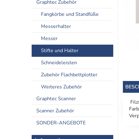
Graphtec Zubehör
Fangkörbe und Standfüße
Messerhalter
Messer
Stifte und Halter
Schneideleisten
Zubehör Flachbettplotter
Weiteres Zubehör
BESC
Graphtec Scanner
Filz
Far
Scanner Zubehör
Verp
SONDER-ANGEBOTE