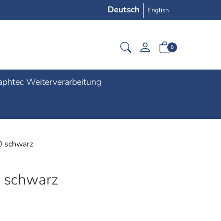
Deutsch
English
0
aphtec Weiterverarbeitung
0 schwarz
0 schwarz