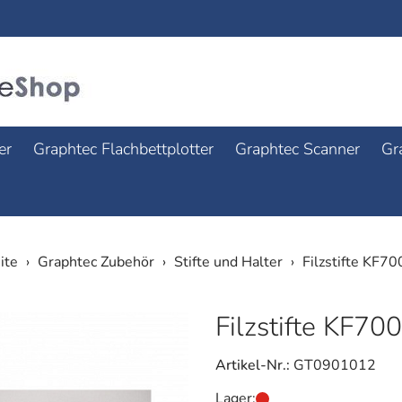
er
Graphtec Flachbettplotter
Graphtec Scanner
Gr
ite
Graphtec Zubehör
Stifte und Halter
Filzstifte KF70
Filzstifte KF70
Artikel-Nr.:
GT0901012
Lager: